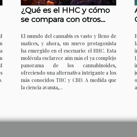
¿Qué es el HHC y cómo
se compara con otros
cannabinoides?
d
El mundo del cannabis es vasto y lleno de
E
en
matices, y ahora, un nuevo protagonista
l
da
ha emergido en el escenario: el HHC. Esta
n
molécula esclarece aún más el ya complejo
d
panorama de los cannabinoides,
i
s
ofreciendo una alternativa intrigante a los
j
.
más conocidos THC y CBD. A medida que
o
la ciencia avanza,...
a