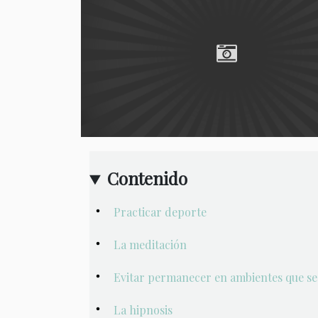
Contenido
Practicar deporte
La meditación
Evitar permanecer en ambientes que sea
La hipnosis