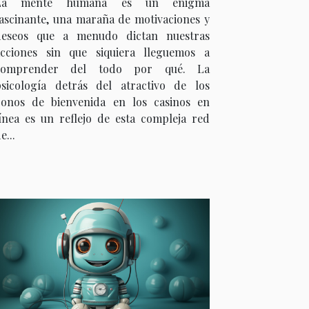
La mente humana es un enigma
en los casinos en línea
ascinante, una maraña de motivaciones y
deseos que a menudo dictan nuestras
acciones sin que siquiera lleguemos a
comprender del todo por qué. La
psicología detrás del atractivo de los
bonos de bienvenida en los casinos en
ínea es un reflejo de esta compleja red
e...