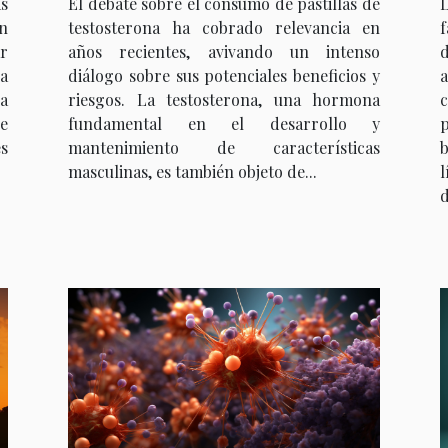
s
El debate sobre el consumo de pastillas de
n
testosterona ha cobrado relevancia en
f
r
años recientes, avivando un intenso
a
diálogo sobre sus potenciales beneficios y
a
riesgos. La testosterona, una hormona
ue
fundamental en el desarrollo y
s
mantenimiento de características
masculinas, es también objeto de...
l
d