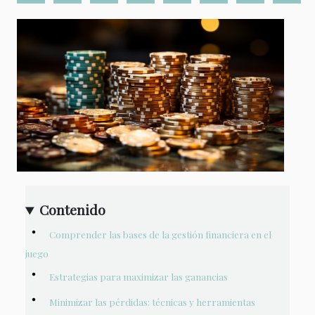
Contenido
Comprender las bases de la gestión financiera en el
juego
Estrategias para maximizar las ganancias
Minimizar las pérdidas: técnicas y herramientas