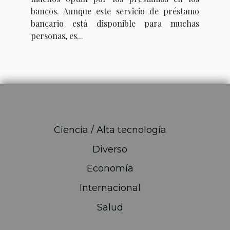
bancos. Aunque este servicio de préstamo
bancario está disponible para muchas
personas, es...
Ciencia / Alta tecnología
Diverso
Economía
Internacional
Salud