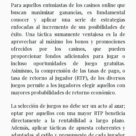
Para aquellos entusiastas de los casinos online que
buscan maximizar ganancias, es fundamental
conocer y aplicar una serie de estrategias
enfocadas al incremento de sus posibilidades de
éxito. Una táctica sumamente ventajosa es la de
aprovechar al máximo los bonos y promociones
ofrecidos por los casinos, que pueden
proporcionar fondos adicionales para jugar o
incluso oportunidades de juego gratuitas.
Asimismo, la comprensión de las tasas de pago, o
tasa de retorno al jugador (RTP), de los diversos
juegos permite a los jugadores elegir aquellos con
mayores probabilidades de retorno económico.
La selección de juegos no debe ser un acto al azar;
optar por aquellos con una mayor RTP beneficia
directamente a la rentabilidad a largo plazo.
Además, aplicar tácticas de apuesta coherentes y
adaptadas al estilo y presupuesto de cada jugador