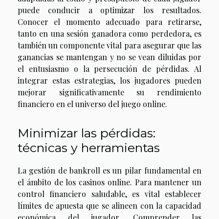
puede conducir a optimizar los resultados.
Conocer el momento adecuado para retirarse,
tanto en una sesión ganadora como perdedora, es
también un componente vital para asegurar que las
ganancias se mantengan y no se vean diluidas por
el entusiasmo o la persecución de pérdidas. Al
integrar estas estrategias, los jugadores pueden
mejorar significativamente su rendimiento
financiero en el universo del juego online.
Minimizar las pérdidas:
técnicas y herramientas
La gestión de bankroll es un pilar fundamental en
el ámbito de los casinos online. Para mantener un
control financiero saludable, es vital establecer
límites de apuesta que se alineen con la capacidad
económica del jugador. Comprender las